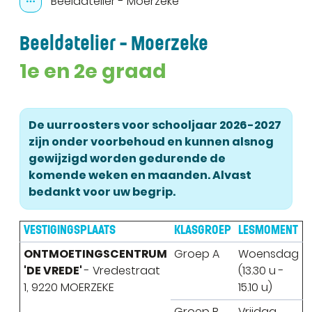
Beeldatelier - Moerzeke
Toon alle broodkruimel items
Beeldatelier - Moerzeke
1e en 2e graad
De uurroosters voor schooljaar 2026-2027
zijn onder voorbehoud en kunnen alsnog
gewijzigd worden gedurende de
komende weken en maanden. Alvast
bedankt voor uw begrip.
VESTIGINGSPLAATS
KLASGROEP
LESMOMENT
ONTMOETINGSCENTRUM
Groep A
Woensdag
'DE VREDE'
- Vredestraat
(13.30 u -
1, 9220 MOERZEKE
15.10 u)
Groep B
Vrijdag