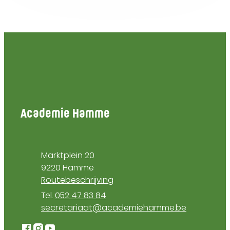
Contact & openingsuren
Academie Hamme
Adres
Marktplein 20
,
9220
Hamme
Routebeschrijving
052 47 83 84
E-mail
secretariaat
@
academiehamme.be