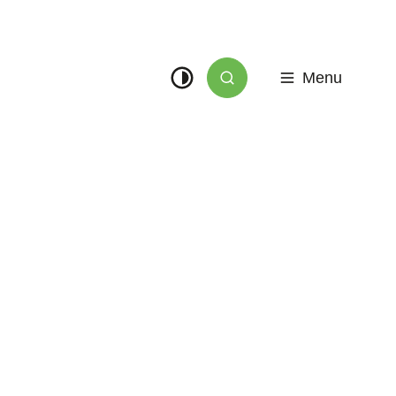
Menu
Zoek tonen / verbergen
Hoog contrast