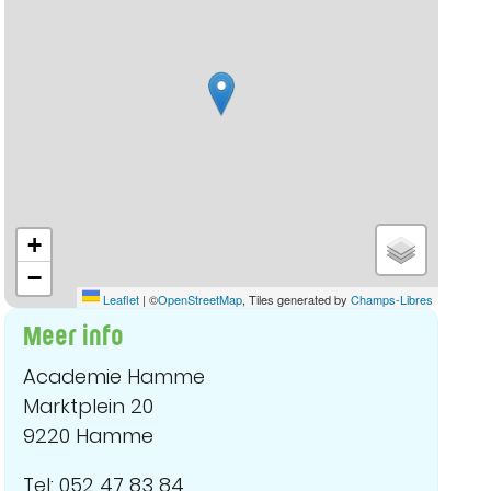
+
−
Leaflet
|
©
OpenStreetMap
, Tiles generated by
Champs-Libres
Meer info
Academie Hamme
Marktplein 20
9220 Hamme
Tel: 052 47 83 84