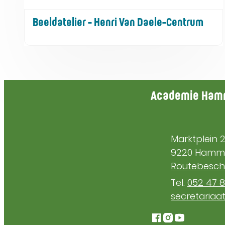
Beeldatelier - Henri Van Daele-Centrum
Contact & open
Academie Ha
Adres
Marktplein 
,
9220
Hamm
Routebeschr
052 47 
E-mail
secretariaa
Facebook
Instagram
YouTube
Acad
Ac
A