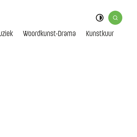
Zoek tone
Hoog contrast
ziek
Woordkunst-Drama
Kunstkuur