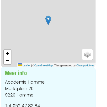
+
−
Leaflet
|
©
OpenStreetMap
, Tiles generated by
Champs-Libres
Meer info
Academie Hamme
Marktplein 20
9220 Hamme
Tel: 052 47 83 84