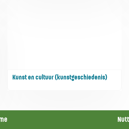
Kunst en cultuur (kunstgeschiedenis)
ingsuren
mme
Nutt