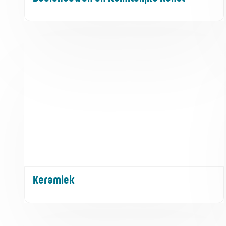
Keramiek
Keramiek
Cross-over project