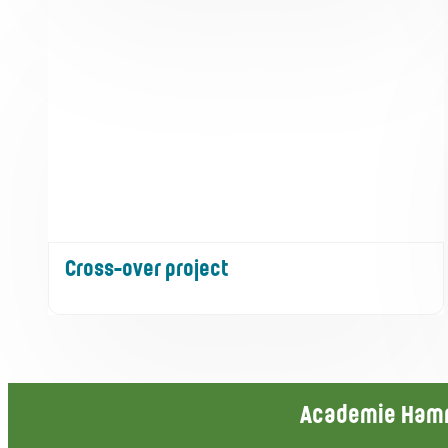
Cross-over project
Contact & open
Academie Ha