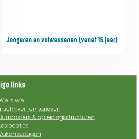
Jongeren en volwassenen (vanaf 15 jaar)
ige links
Wie is wie
Inschrijven en tarieven
Uurroosters & opleidingsstructuren
Leslocaties
Vakantiedagen