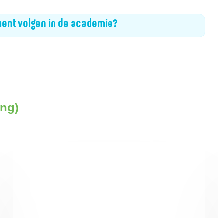
ment volgen in de academie?
)
ing)
Jongeren (vanaf 12 jaar)