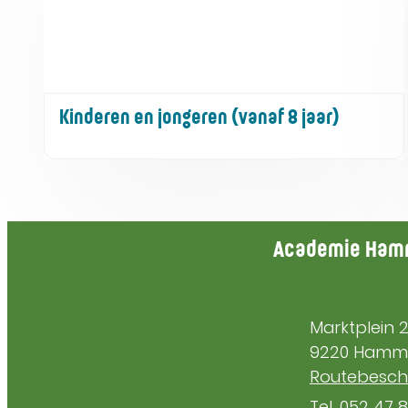
Kinderen en jongeren (vanaf 8 jaar)
Contact & open
Academie Ha
Adres
Marktplein 
,
9220
Hamm
Routebeschr
052 47 