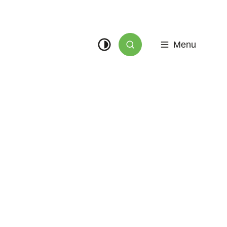
Menu
Zoek tonen / verbergen
Hoog contrast