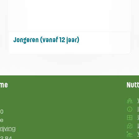
Jongeren (vanaf 12 jaar)
ingsuren
mme
Nutt
20
e
ijving
83 84