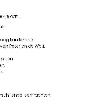
k je dat...
ut.
hoog kan klinken.
e van Peter en de Wolf.
spelen.
en.
n.
schillende leerkrachten.